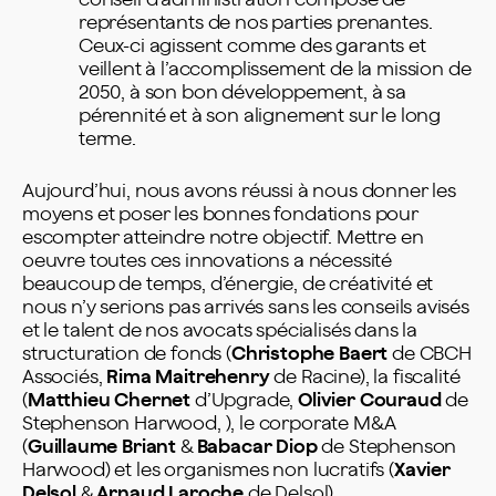
représentants de nos parties prenantes.
Ceux-ci agissent comme des garants et
veillent à l’accomplissement de la mission de
2050, à son bon développement, à sa
pérennité et à son alignement sur le long
terme.
Aujourd’hui, nous avons réussi à nous donner les
moyens et poser les bonnes fondations pour
escompter atteindre notre objectif. Mettre en
oeuvre toutes ces innovations a nécessité
beaucoup de temps, d’énergie, de créativité et
nous n’y serions pas arrivés sans les conseils avisés
et le talent de nos avocats spécialisés dans la
structuration de fonds (
Christophe Baert
de CBCH
Associés,
Rima Maitrehenry
de Racine), la fiscalité
(
Matthieu Chernet
d’Upgrade,
Olivier Couraud
de
Stephenson Harwood, ), le corporate M&A
(
Guillaume Briant
&
Babacar Diop
de Stephenson
Harwood) et les organismes non lucratifs (
Xavier
Delsol
&
Arnaud Laroche
de Delsol).