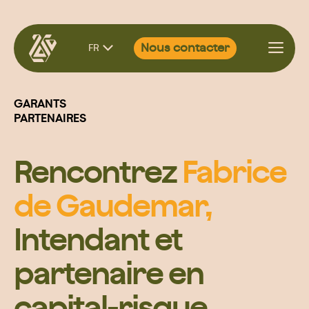
Aller
Nous contacter
FR
au
contenu
GARANTS
PARTENAIRES
Rencontrez
Fabrice
de Gaudemar,
Intendant et
partenaire en
capital-risque