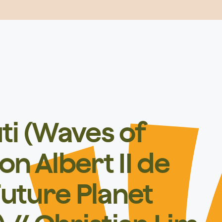
ti (Waves of
n Albert II de
uture Planet