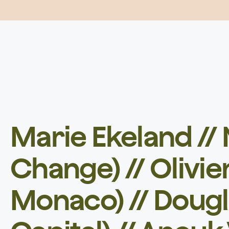
Marie Ekeland //
Change) // Olivie
Monaco) // Dougl