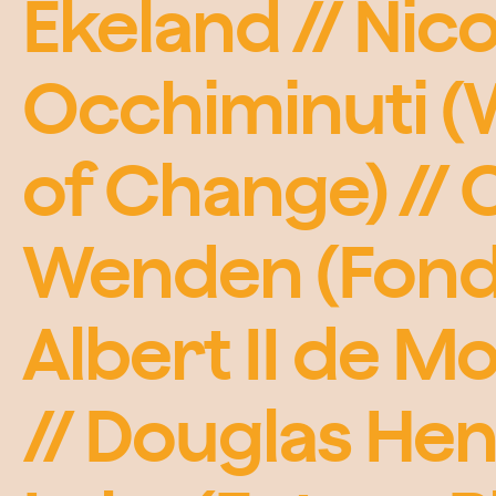
Ekeland // Nico
Occhiminuti 
of Change) // O
Wenden (Fond
Albert II de M
// Douglas He