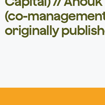
Capital) // Anouk
(co-management 
originally publis