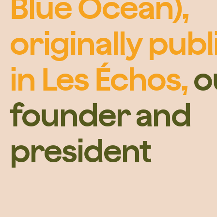
Blue Ocean),
originally pub
in Les Échos,
o
founder and
president