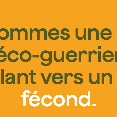
sommes une 
éco-guerrie
llant vers u
fécond.