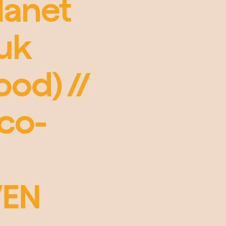
lanet
ouk
od) //
(co-
WEN