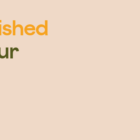
lished
ur