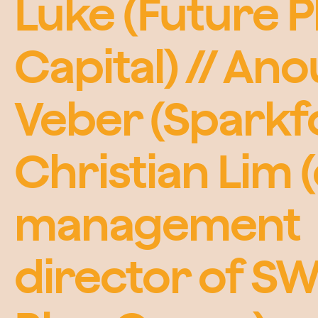
Luke (Future P
Capital) // An
Veber (Sparkfo
Christian Lim 
management
director of S