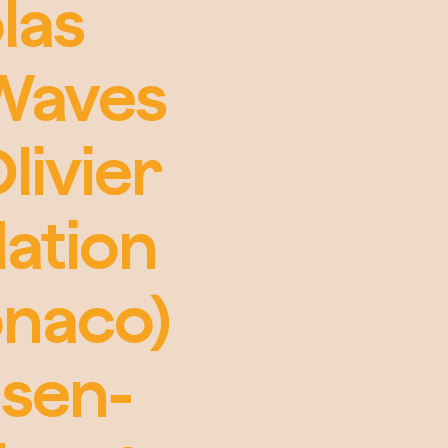
las
(Waves
livier
ation
onaco)
nsen-