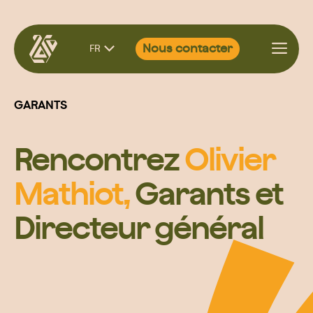
Aller
Nous contacter
FR
au
contenu
GARANTS
Rencontrez
Olivier
Mathiot,
Garants et
Directeur général