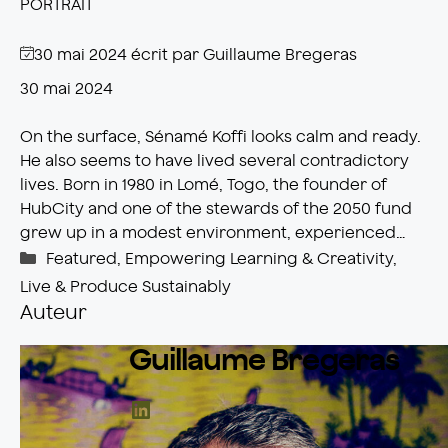
PORTRAIT
30 mai 2024
écrit par
Guillaume Bregeras
30 mai 2024
On the surface, Sénamé Koffi looks calm and ready.
He also seems to have lived several contradictory
lives. Born in 1980 in Lomé, Togo, the founder of
HubCity and one of the stewards of the 2050 fund
grew up in a modest environment, experienced…
Catégories
Featured
,
Empowering Learning & Creativity
,
Live & Produce Sustainably
Auteur
Guillaume Bregeras
LinkedIn