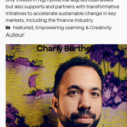
but also supports and partners with transformative
initiatives to accelerate sustainable change in key
markets, including the finance industry.
Catégories
Featured
,
Empowering Learning & Creativity
Auteur
Charly Berthet
LinkedIn