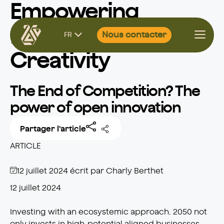
Empowering
Aller
Learning &
Nous contacter
FR
au
contenu
Creativity
The End of Competition? The
power of open innovation
Partager l'article
ARTICLE
12 juillet 2024
écrit par
Charly Berthet
12 juillet 2024
Investing with an ecosystemic approach. 2050 not
only invests in high-potential aligned businesses